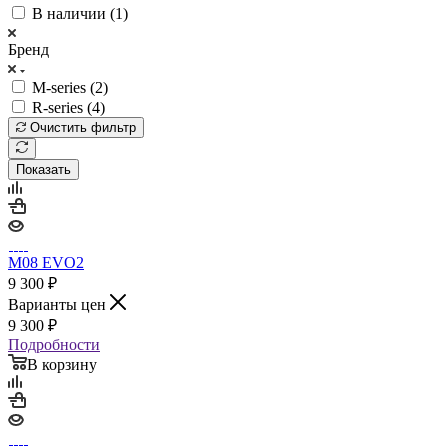
В наличии (
1
)
Бренд
M-series (
2
)
R-series (
4
)
Очистить фильтр
Показать
M08 EVO2
9 300
₽
Варианты цен
9 300
₽
Подробности
В корзину