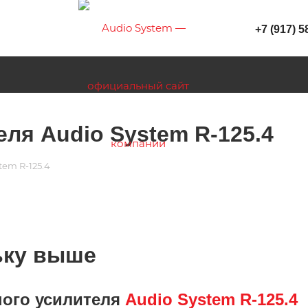
+7 (917) 5
еля Audio System R-125.4
tem R-125.4
ьку выше
ного усилителя
Audio System R-125.4