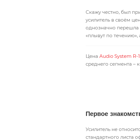
Скажу честно, был пр
усилитель в своём це
однозначно перешла н
«плывут по течению», 
Цена
Audio System R-1
среднего сегмента – 
Первое знакомст
Усилитель не относитс
стандартного листа о