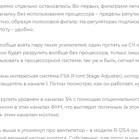
прямо отдельно остановлюсь. Во-первых, фильтрами легк
каналку без использования процессора – пределы регу
стно, образуя полосовой фильтр. На регуляторах подпи
тоту – удобно.
обще взять пару таких усилителей, один пустить на СЧ и
жно будет разрулить вообще без процессора, только лиш
зовать в процессорной системе, так уж и быть, сигнал м
чень интересная система FSA (Front Stage Adjuster), ко
ащатель в канале 1. Потом посмотрю, как он работает, н
 рулить уровнем в каналах 3/4 с помощью опциональног
ном в этих каналах ФНЧ, что выглядит логичным (в это
к этим каналам мостом).
ь выше я упомянул про вентилятор – в модели R-125.4 он
ой верхней частью корпуса. Собственно, для этого и ну