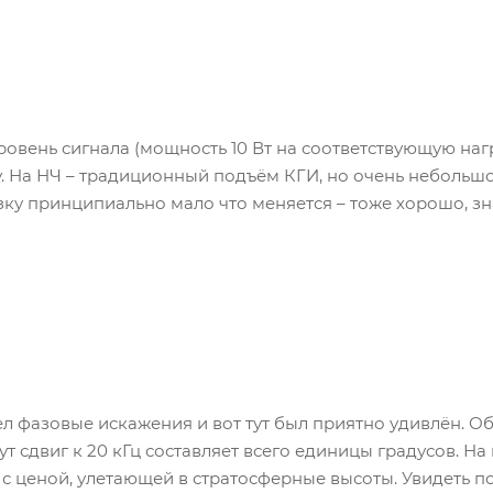
овень сигнала (мощность 10 Вт на соответствующую наг
. На НЧ – традиционный подъём КГИ, но очень небольшо
зку принципиально мало что меняется – тоже хорошо, зна
л фазовые искажения и вот тут был приятно удивлён. О
тут сдвиг к 20 кГц составляет всего единицы градусов. Н
ь – с ценой, улетающей в стратосферные высоты. Увидеть 