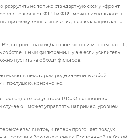
о разрулить не только стандартную схему «фронт +
лировок позволяют. ФНЧ и ФВЧ можно использовать
саны промежуточные значения, позволяющие легче
 ВЧ, второй – на мидбасовое звено и мостом на саб,
ь собственными фильтрами. Ну а е если усилитель
ожно пустить «в обход» фильтров.
торая может в некотором роде заменить собой
у и послушаю, конечно же.
о проводного регулятора RTC. Он становится
м случае он может управлять, например, уровнем
 перекочевал внутрь, и теперь прогоняет воздух
жны прорези в боковых стенках. Постоянной работой