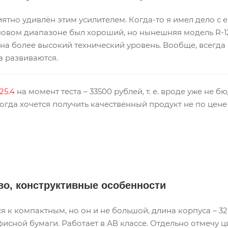
иятно удивлён этим усилителем. Когда-то я имел дело с е
новом диапазоне был хороший, но нынешняя модель R-12
а более высокий технический уровень. Вообще, всегда 
а развиваются.
25.4
на момент теста – 33500 рублей, т. е. вроде уже не 
когда хочется получить качественный продукт не по цен
во, конструктивные особенности
я к компактным, но он и не большой, длина корпуса – 32
фисной бумаги. Работает в АВ классе. Отдельно отмечу ц