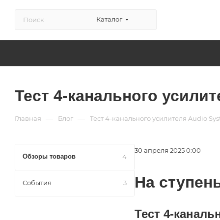
Каталог
Тест 4-канального усилит
—
—
Главная
Блог
Тест 4-канального усилителя Audio Sys
30 апреля 2025 0:00
Обзоры товаров
4
На ступен
События
3
Тест 4-каналь