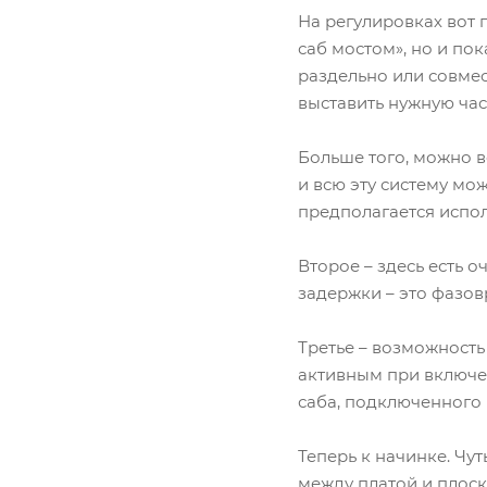
На регулировках вот 
саб мостом», но и по
раздельно или совме
выставить нужную час
Больше того, можно во
и всю эту систему мо
предполагается исполь
Второе – здесь есть о
задержки – это фазовр
Третье – возможность
активным при включен
саба, подключенного 
Теперь к начинке. Чут
между платой и плоск