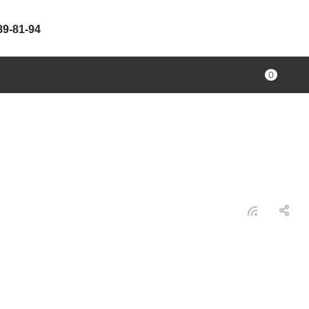
89-81-94
0