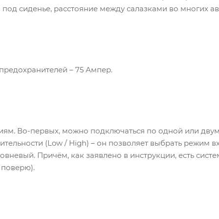
и под сиденье, расстояние между салазками во многих а
редохранителей – 75 Ампер.
ям. Во-первых, можно подключаться по одной или двум
тельности (Low / High) – он позволяет выбрать режим вх
ровневый. Причём, как заявлено в инструкции, есть сис
 поверю).