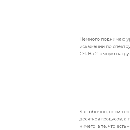
Немного поднимаю ур
искажений по спектру
СЧ. На 2-омную нагру
Как обычно, посмотре
десятков градусов, а 
ничего, а те, что ест